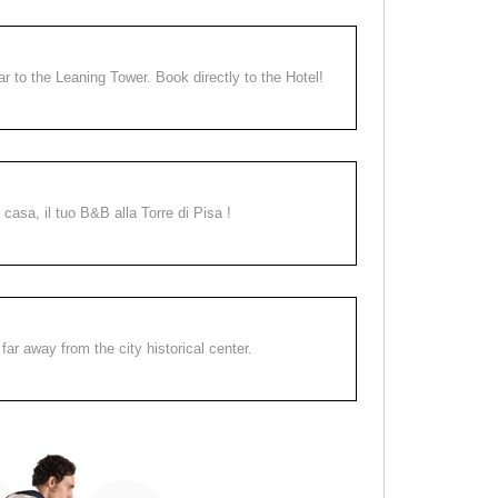
ear to the Leaning Tower. Book directly to the Hotel!
a casa, il tuo B&B alla Torre di Pisa !
far away from the city historical center.