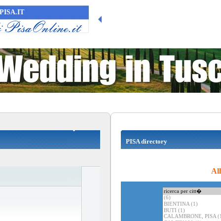
PISA.IT
PISA directory
Al