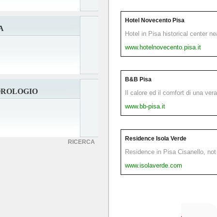
Hotel Novecento Pisa
A
Hotel in Pisa historical center n
www.hotelnovecento.pisa.it
B&B Pisa
OROLOGIO
Il calore ed il comfort di una ver
www.bb-pisa.it
Residence Isola Verde
RICERCA
Residence in Pisa Cisanello, not 
www.isolaverde.com