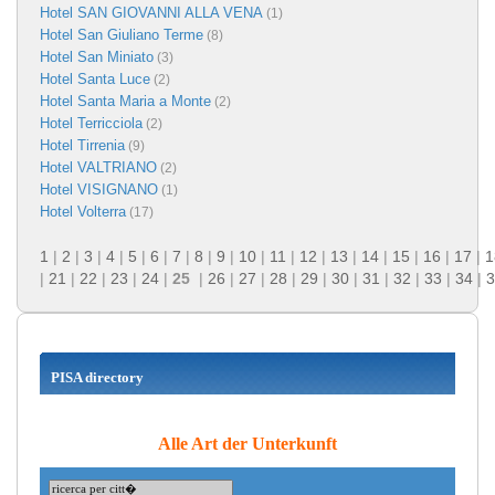
Hotel SAN GIOVANNI ALLA VENA
(1)
Hotel San Giuliano Terme
(8)
Hotel San Miniato
(3)
Hotel Santa Luce
(2)
Hotel Santa Maria a Monte
(2)
Hotel Terricciola
(2)
Hotel Tirrenia
(9)
Hotel VALTRIANO
(2)
Hotel VISIGNANO
(1)
Hotel Volterra
(17)
1
|
2
|
3
|
4
|
5
|
6
|
7
|
8
|
9
|
10
|
11
|
12
|
13
|
14
|
15
|
16
|
17
|
1
|
21
|
22
|
23
|
24
|
25
|
26
|
27
|
28
|
29
|
30
|
31
|
32
|
33
|
34
|
3
PISA directory
Alle Art der Unterkunft