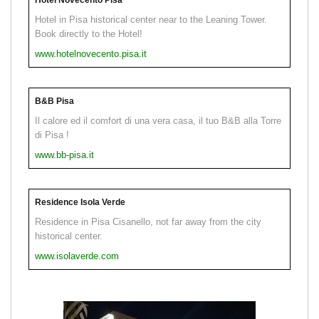
Hotel in Pisa historical center near to the Leaning Tower.
Book directly to the Hotel!
www.hotelnovecento.pisa.it
B&B Pisa
Il calore ed il comfort di una vera casa, il tuo B&B alla Torre
di Pisa !
www.bb-pisa.it
Residence Isola Verde
Residence in Pisa Cisanello, not far away from the city
historical center.
www.isolaverde.com