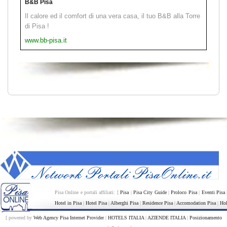
B&B Pisa
Il calore ed il comfort di una vera casa, il tuo B&B alla Torre
di Pisa !
www.bb-pisa.it
Pisa Online e portali affiliati: [
Pisa
|
Pisa City Guide
|
Proloco Pisa
|
Eventi Pisa
Hotel in Pisa
|
Hotel Pisa
|
Alberghi Pisa
|
Residence Pisa
|
Accomodation Pisa
|
Hol
[ powered by
Web Agency Pisa Internet Provider
|
HOTELS ITALIA
|
AZIENDE ITALIA
|
Posizionamento