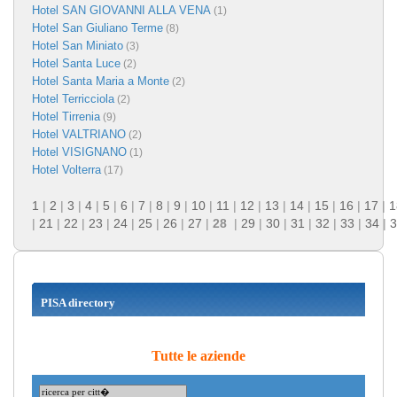
Hotel SAN GIOVANNI ALLA VENA
(1)
Hotel San Giuliano Terme
(8)
Hotel San Miniato
(3)
Hotel Santa Luce
(2)
Hotel Santa Maria a Monte
(2)
Hotel Terricciola
(2)
Hotel Tirrenia
(9)
Hotel VALTRIANO
(2)
Hotel VISIGNANO
(1)
Hotel Volterra
(17)
1
|
2
|
3
|
4
|
5
|
6
|
7
|
8
|
9
|
10
|
11
|
12
|
13
|
14
|
15
|
16
|
17
|
1
|
21
|
22
|
23
|
24
|
25
|
26
|
27
|
28
|
29
|
30
|
31
|
32
|
33
|
34
|
3
PISA directory
Tutte le aziende