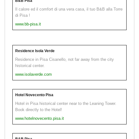
B&B Pisa
Il calore ed il comfort di una vera casa, il tuo B&B alla Torre
di Pisa !
www.bb-pisa.it
Residence Isola Verde
Residence in Pisa Cisanello, not far away from the city
historical center.
www.isolaverde.com
Hotel Novecento Pisa
Hotel in Pisa historical center near to the Leaning Tower.
Book directly to the Hotel!
www.hotelnovecento.pisa.it
B&B Pisa