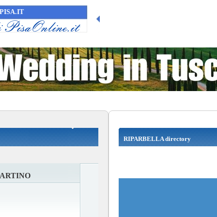
PISA.IT
RIPARBELLA directory
MARTINO