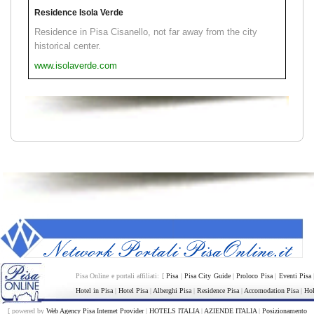
Residence Isola Verde
Residence in Pisa Cisanello, not far away from the city
historical center.
www.isolaverde.com
Pisa Online e portali affiliati: [
Pisa
|
Pisa City Guide
|
Proloco Pisa
|
Eventi Pisa
Hotel in Pisa
|
Hotel Pisa
|
Alberghi Pisa
|
Residence Pisa
|
Accomodation Pisa
|
Hol
[ powered by
Web Agency Pisa Internet Provider
|
HOTELS ITALIA
|
AZIENDE ITALIA
|
Posizionamento