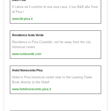
Il calore ed il comfort di una vera casa, il tuo B&B alla Torre
di Pisa !
www.bb-pisa.it
Residence Isola Verde
Residence in Pisa Cisanello, not far away from the city
historical center.
www.isolaverde.com
Hotel Novecento Pisa
Hotel in Pisa historical center near to the Leaning Tower.
Book directly to the Hotel!
www.hotelnovecento.pisa.it